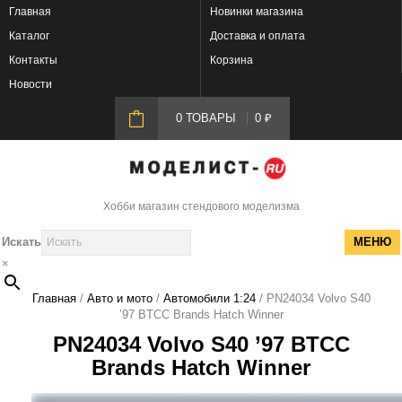
Главная
Новинки магазина
Каталог
Доставка и оплата
Контакты
Корзина
Новости
0 ТОВАРЫ
0
₽
Хобби магазин стендового моделизма
Искать
МЕНЮ
×
Главная
/
Авто и мото
/
Автомобили 1:24
/ PN24034 Volvo S40
’97 BTCC Brands Hatch Winner
PN24034 Volvo S40 ’97 BTCC
Brands Hatch Winner