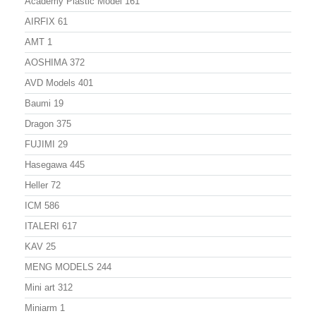
Academy Plastic Model
161
AIRFIX
61
AMT
1
AOSHIMA
372
AVD Models
401
Baumi
19
Dragon
375
FUJIMI
29
Hasegawa
445
Heller
72
ICM
586
ITALERI
617
KAV
25
MENG MODELS
244
Mini art
312
Miniarm
1