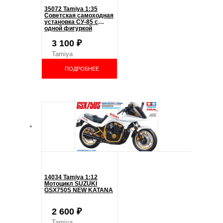
35072 Tamiya 1:35
Советская самоходная
установка СУ-85 с
одной фигуркой
3 100
₽
Tamiya
ПОДРОБНЕЕ
14034 Tamiya 1:12
Мотоцикл SUZUKI
GSX750S NEW KATANA
2 600
₽
Tamiya