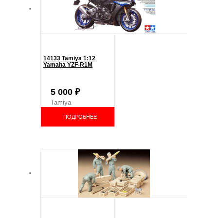
14133 Tamiya 1:12
Yamaha YZF-R1M
5 000
₽
Tamiya
ПОДРОБНЕЕ