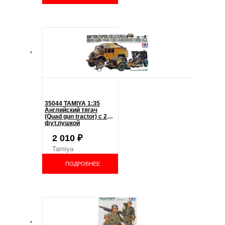
35044 TAMIYA 1:35
Английский тягач
(Quad gun tractor) с 25
фут.пушкой
2 010
₽
Tamiya
ПОДРОБНЕЕ