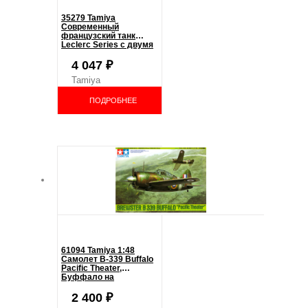
35279 Tamiya
Современный
французский танк
Leclerc Series с двумя
металлическими
катками, 1 фигура
4 047
₽
командира
Tamiya
ПОДРОБНЕЕ
61094 Tamiya 1:48
Самолет B-339 Buffalo
Pacific Theater,
Буффало на
Тихоокеанском ТВД
2 400
₽