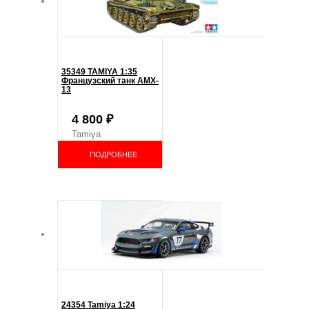
35349 TAMIYA 1:35
Французский танк AMX-
13
4 800
₽
Tamiya
ПОДРОБНЕЕ
24354 Tamiya 1:24