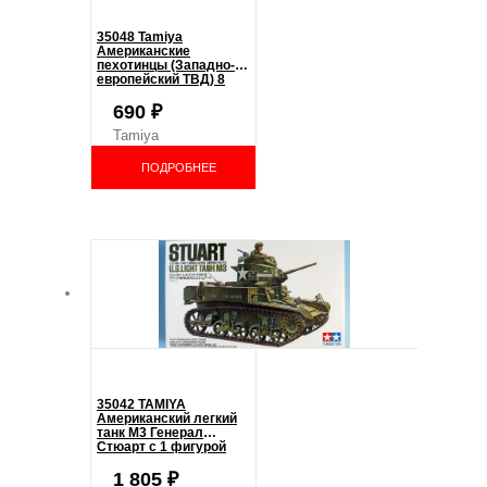
35048 Tamiya
Американские
пехотинцы (Западно-
европейский ТВД) 8
фигур US Infantry West
European Theater
690
₽
Tamiya
ПОДРОБНЕЕ
35042 TAMIYA
Американский легкий
танк М3 Генерал
Стюарт с 1 фигурой
командира Stuart —
U.S. Light Tank M3
1 805
₽