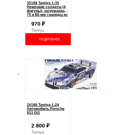
35188 Tamiya 1:35
Немецкие солдаты (4
фигуры), загружающие
75 и 88-мм снаряды из
ящиков в танк
970
₽
Tamiya
ПОДРОБНЕЕ
24186 Tamiya 1:24
Автомобиль Porsche
911 Gt1
2 800
₽
Tamiya