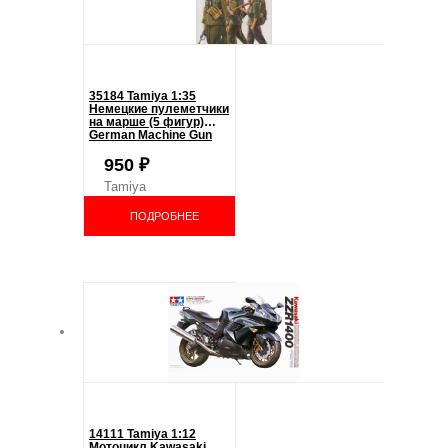
35184 Tamiya 1:35
Немецкие пулеметчики
на марше (5 фигур)
German Machine Gun
Crew On Maneuver
950
₽
Tamiya
ПОДРОБНЕЕ
14111 Tamiya 1:12
Мотоцикл Kawasaki