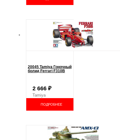
20045 Tamiya Гоночный
болид Ferrari F310B
2 666
₽
Tamiya
ПОДРОБНЕЕ