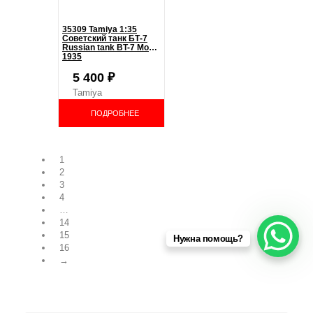
35309 Tamiya 1:35
Советский танк БТ-7
Russian tank BT-7 Model
1935
5 400
₽
Tamiya
ПОДРОБНЕЕ
1
2
3
4
…
14
15
Нужна помощь?
16
→