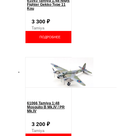
61093 Tamiya 1:48 Night
Fighter Gekko Type 11
Kou
3 300
₽
Tamiya
ПОДРОБНЕЕ
61066 Tamiya 1:48
Mosquito B Mk.IV / PR
Mk.IV
3 200
₽
Tamiya