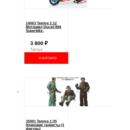
14063 Tamiya 1:12
Мотоцикл Ducati 888
Superbike.
3 800
₽
Tamiya
В КОРЗИНУ
35001 Tamiya 1:35
Немецкие танкисты (3
фигуры)