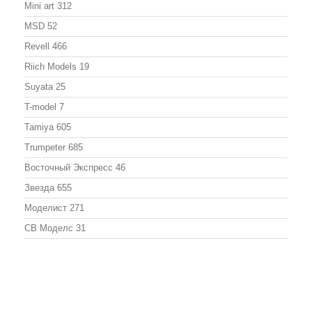
Mini art
312
MSD
52
Revell
466
Riich Models
19
Suyata
25
T-model
7
Tamiya
605
Trumpeter
685
Восточный Экспресс
46
Звезда
655
Моделист
271
СВ Моделс
31