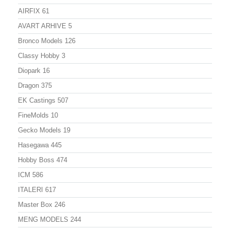
AIRFIX
61
AVART ARHIVE
5
Bronco Models
126
Classy Hobby
3
Diopark
16
Dragon
375
EK Castings
507
FineMolds
10
Gecko Models
19
Hasegawa
445
Hobby Boss
474
ICM
586
ITALERI
617
Master Box
246
MENG MODELS
244