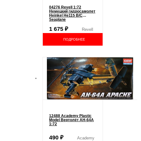
04276 Revell 1:72
Немецкий гидросамолет
Heinkel He115 B/C
Seaplane
1 675
₽
Revell
ПОДРОБНЕЕ
12488 Academy Plastic
Model Вертолёт AH-64A
1:72
490
₽
Academy