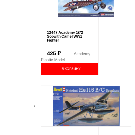
12447 Academy 1/72
Sopwith Camel WW1
Fighter
425
₽
Academy
Plastic Model
В КОРЗИНУ