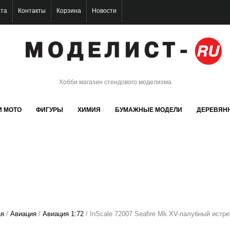
ата
Контакты
Корзина
Новости
Хобби магазин стендового моделизма
И МОТО
ФИГУРЫ
ХИМИЯ
БУМАЖНЫЕ МОДЕЛИ
ДЕРЕВЯН
ая
/
Авиация
/
Авиация 1:72
/ InScale 72007 Seafire Mk.XV-палубный истр