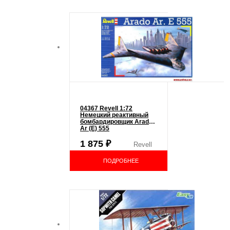
04367 Revell 1:72
Немецкий реактивный
бомбардировщик Arado
Ar (E) 555
1 875
₽
Revell
ПОДРОБНЕЕ