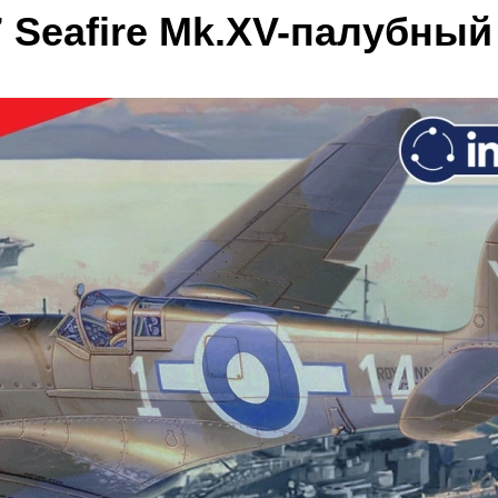
7 Seafire Mk.XV-палубны