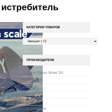
й истребитель
КАТЕГОРИИ ТОВАРОВ
ПРОИЗВОДИТЕЛИ
Academy Plastic Model
161
AFV club
106
AIRFIX
61
AMK
12
Amusing
38
ARK Models
19