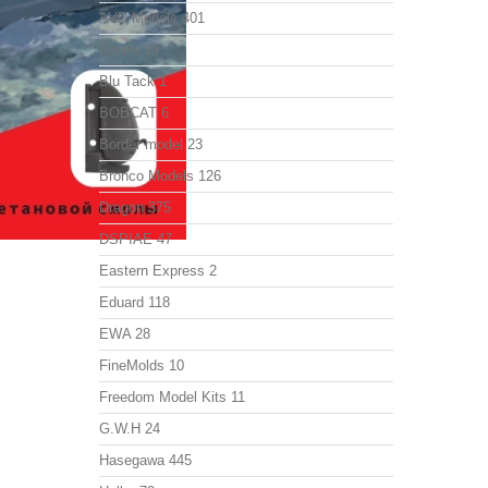
AVD Models
401
Baumi
19
Blu Tack
1
BOBCAT
6
Border model
23
Bronco Models
126
Dragon
375
DSPIAE
47
Eastern Express
2
Eduard
118
EWA
28
FineMolds
10
Freedom Model Kits
11
G.W.H
24
Hasegawa
445