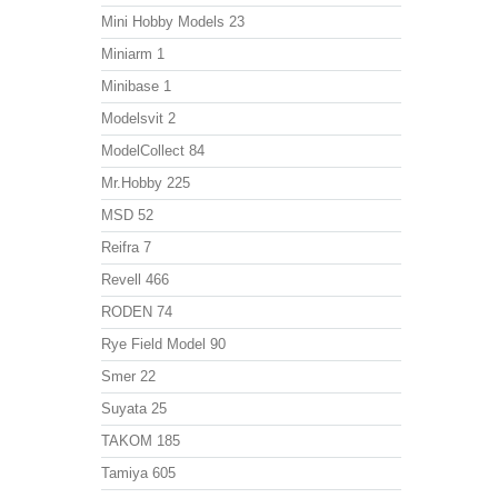
Mini Hobby Models
23
Miniarm
1
Minibase
1
Modelsvit
2
ModelСollect
84
Mr.Hobby
225
MSD
52
Reifra
7
Revell
466
RODEN
74
Rye Field Model
90
Smer
22
Suyata
25
TAKOM
185
Tamiya
605