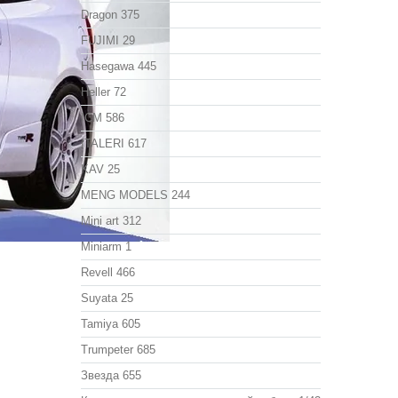
Dragon
375
FUJIMI
29
Hasegawa
445
Heller
72
ICM
586
ITALERI
617
KAV
25
MENG MODELS
244
Mini art
312
Miniarm
1
Revell
466
Suyata
25
Tamiya
605
Trumpeter
685
Звезда
655