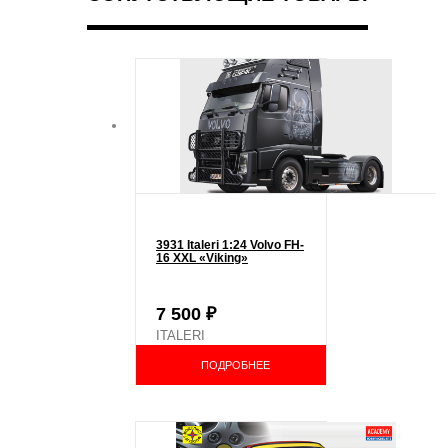
3931 Italeri 1:24 Volvo FH-
16 XXL «Viking»
7 500
₽
ITALERI
ПОДРОБНЕЕ