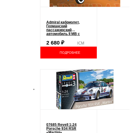
Admiral кабриолет,
Германский
пассажирский
автомобиль ІІ МВ с
раскрытым тентом 1:24
(ICM 24022)
2 680
₽
ICM
ПОДРОБНЕЕ
07685 Revell 1:24
Porsche 934 RSR
«Martini»