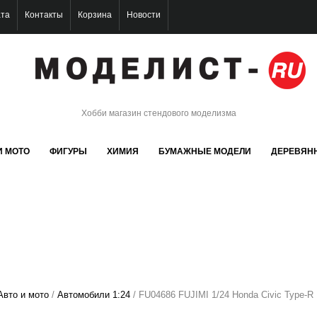
ата
Контакты
Корзина
Новости
Хобби магазин стендового моделизма
И МОТО
ФИГУРЫ
ХИМИЯ
БУМАЖНЫЕ МОДЕЛИ
ДЕРЕВЯН
Авто и мото
/
Автомобили 1:24
/ FU04686 FUJIMI 1/24 Honda Civic Type-R