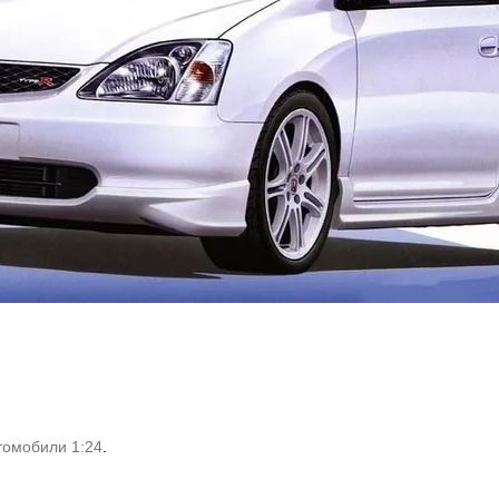
томобили 1:24
.