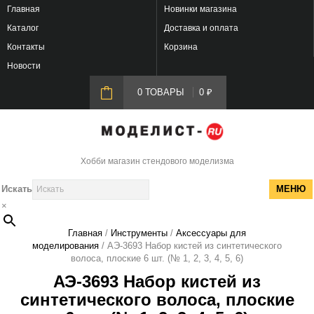
Главная
Новинки магазина
Каталог
Доставка и оплата
Контакты
Корзина
Новости
0 ТОВАРЫ
0
₽
Хобби магазин стендового моделизма
Искать
МЕНЮ
×
Главная
/
Инструменты
/
Аксессуары для
моделирования
/ АЭ-3693 Набор кистей из синтетического
волоса, плоские 6 шт. (№ 1, 2, 3, 4, 5, 6)
АЭ-3693 Набор кистей из
синтетического волоса, плоские