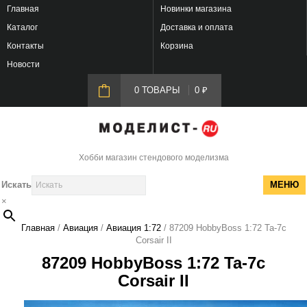
Главная
Новинки магазина
Каталог
Доставка и оплата
Контакты
Корзина
Новости
0 ТОВАРЫ
0
₽
Хобби магазин стендового моделизма
Искать
МЕНЮ
×
Главная
/
Авиация
/
Авиация 1:72
/ 87209 HobbyBoss 1:72 Ta-7c
Corsair II
87209 HobbyBoss 1:72 Ta-7c
Corsair II