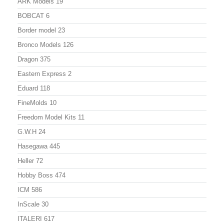
ARK Models
19
BOBCAT
6
Border model
23
Bronco Models
126
Dragon
375
Eastern Express
2
Eduard
118
FineMolds
10
Freedom Model Kits
11
G.W.H
24
Hasegawa
445
Heller
72
Hobby Boss
474
ICM
586
InScale
30
ITALERI
617