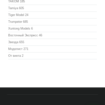
TAKOM
185
Tamiya
605
Tiger Model
24
Trumpeter
685
Xuntong Models
6
Восточный Экспресс
46
Звезда
655
Моделист
271
От винта
2