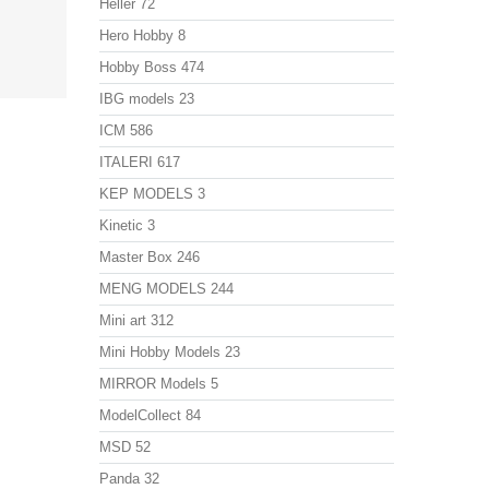
Heller
72
Hero Hobby
8
Hobby Boss
474
IBG models
23
ICM
586
ITALERI
617
KEP MODELS
3
Kinetic
3
Master Box
246
MENG MODELS
244
Mini art
312
Mini Hobby Models
23
MIRROR Models
5
ModelСollect
84
MSD
52
Panda
32