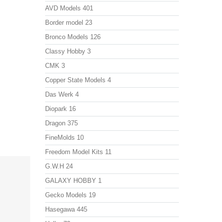
AVD Models
401
Border model
23
Bronco Models
126
Classy Hobby
3
CMK
3
Copper State Models
4
Das Werk
4
Diopark
16
Dragon
375
FineMolds
10
Freedom Model Kits
11
G.W.H
24
GALAXY HOBBY
1
Gecko Models
19
Hasegawa
445