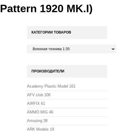
Pattern 1920 MK.I)
КАТЕГОРИИ ТОВАРОВ
ПРОИЗВОДИТЕЛИ
Academy Plastic Model
161
AFV club
106
AIRFIX
61
AMMO MIG
46
Amusing
38
ARK Models
19