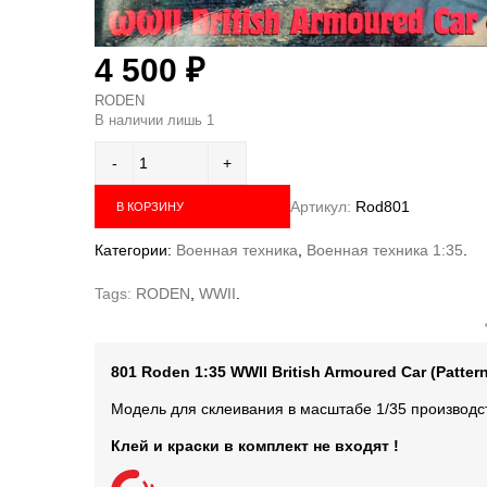
4 500
₽
RODEN
В наличии лишь 1
Артикул:
Rod801
В КОРЗИНУ
Категории:
Военная техника
,
Военная техника 1:35
.
Tags:
RODEN
,
WWII
.
801 Roden 1:35 WWII British Armoured Car (Pattern
Модель для склеивания в масштабе 1/35 произво
Клей и краски в комплект не входят !