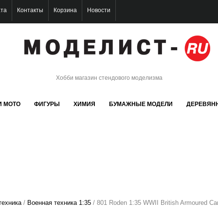
ата
Контакты
Корзина
Новости
Хобби магазин стендового моделизма
И МОТО
ФИГУРЫ
ХИМИЯ
БУМАЖНЫЕ МОДЕЛИ
ДЕРЕВЯН
техника
/
Военная техника 1:35
/ 801 Roden 1:35 WWII British Armoured Car