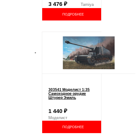
3 476
₽
Tamiya
ПОДРОБНЕЕ
303541 Моделист 1:35
Самоходное орудие
Штурер Эмиль
1 440
₽
Моделист
ПОДРОБНЕЕ