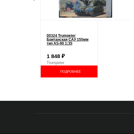
00324 Trumpeter
Британская CАУ 155мм
тип AS-90 1:35
1 848
₽
Trumpeter
ПОДРОБНЕЕ