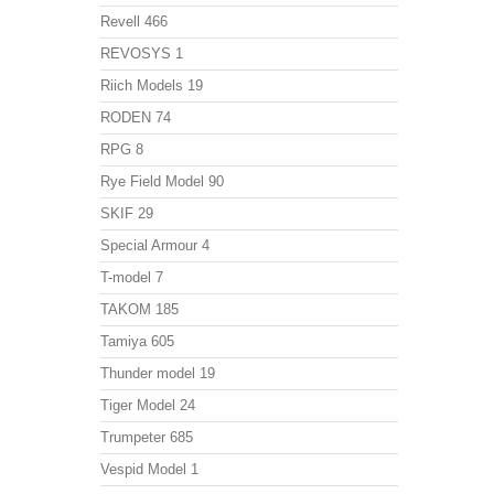
Revell
466
REVOSYS
1
Riich Models
19
RODEN
74
RPG
8
Rye Field Model
90
SKIF
29
Special Armour
4
T-model
7
TAKOM
185
Tamiya
605
Thunder model
19
Tiger Model
24
Trumpeter
685
Vespid Model
1