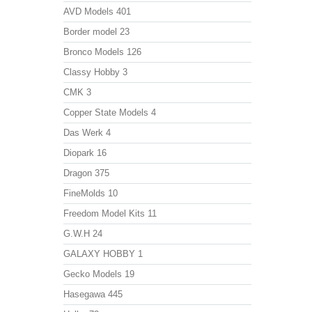
AVD Models
401
Border model
23
Bronco Models
126
Classy Hobby
3
CMK
3
Copper State Models
4
Das Werk
4
Diopark
16
Dragon
375
FineMolds
10
Freedom Model Kits
11
G.W.H
24
GALAXY HOBBY
1
Gecko Models
19
Hasegawa
445