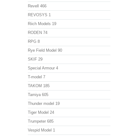
Revell
466
REVOSYS
1
Riich Models
19
RODEN
74
RPG
8
Rye Field Model
90
SKIF
29
Special Armour
4
T-model
7
TAKOM
185
Tamiya
605
Thunder model
19
Tiger Model
24
Trumpeter
685
Vespid Model
1