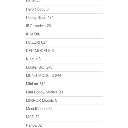
Heller
72
Hero Hobby
8
Hobby Boss
474
IBG models
23
ICM
586
ITALERI
617
KEP MODELS
3
Kinetic
3
Master Box
246
MENG MODELS
244
Mini art
312
Mini Hobby Models
23
MIRROR Models
5
ModelСollect
84
MSD
52
Panda
32