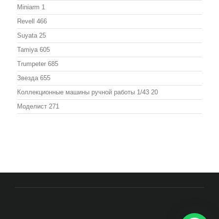
Miniarm
1
Revell
466
Suyata
25
Tamiya
605
Trumpeter
685
Звезда
655
Коллекционные машины ручной работы 1/43
20
Моделист
271