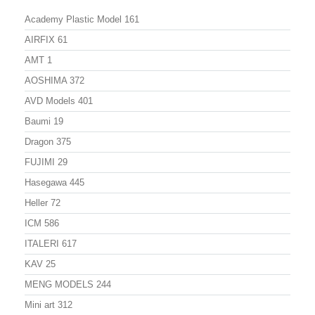
Academy Plastic Model
161
AIRFIX
61
AMT
1
AOSHIMA
372
AVD Models
401
Baumi
19
Dragon
375
FUJIMI
29
Hasegawa
445
Heller
72
ICM
586
ITALERI
617
KAV
25
MENG MODELS
244
Mini art
312