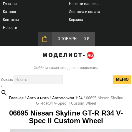
Главная
Новинки магазина
Каталог
Доставка и оплата
Контакты
Корзина
Новости
0 ТОВАРЫ
0
₽
Хобби магазин стендового моделизма
Искать
МЕНЮ
×
Главная
/
Авто и мото
/
Автомобили 1:24
/ 06695 Nissan Skyline
GT-R R34 V-Spec II Custom Wheel
06695 Nissan Skyline GT-R R34 V-
Spec II Custom Wheel