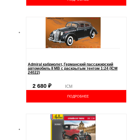
Admiral кабриолет, Германский пассажирский
автомобиль ІІ МВ с раскрытым тентом 1:24 (ICM
24022)
2 680
₽
ICM
ПОДРОБНЕЕ