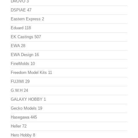
DROVO
3
DSPIAE
47
Eastern Express
2
Eduard
118
EK Castings
507
EWA
28
EWA Design
16
FineMolds
10
Freedom Model Kits
11
FUJIMI
29
G.W.H
24
GALAXY HOBBY
1
Gecko Models
19
Hasegawa
445
Heller
72
Hero Hobby
8