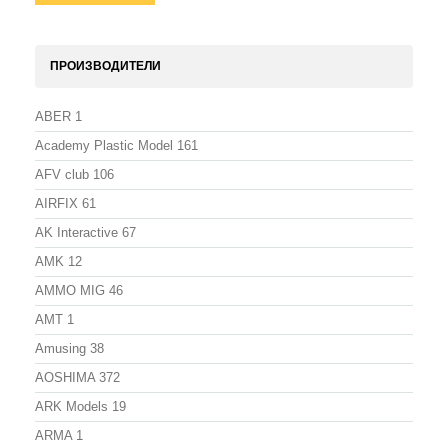
ПРОИЗВОДИТЕЛИ
ABER
1
Academy Plastic Model
161
AFV club
106
AIRFIX
61
AK Interactive
67
AMK
12
AMMO MIG
46
AMT
1
Amusing
38
AOSHIMA
372
ARK Models
19
ARMA
1