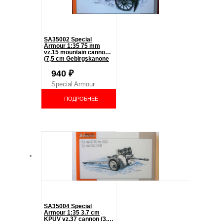
SA35002 Special
Armour 1:35 75 mm
vz.15 mountain cannon
(7,5 cm Gebirgskanone
M.15 / 7.5 cm)
940
₽
Special Armour
ПОДРОБНЕЕ
SA35004 Special
Armour 1:35 3.7 cm
KPUV vz.37 cannon (3,7