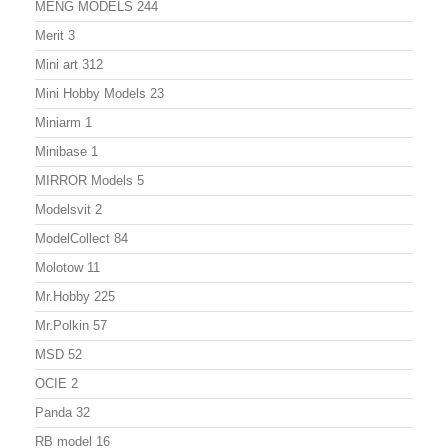
MENG MODELS
244
Merit
3
Mini art
312
Mini Hobby Models
23
Miniarm
1
Minibase
1
MIRROR Models
5
Modelsvit
2
ModelСollect
84
Molotow
11
Mr.Hobby
225
Mr.Polkin
57
MSD
52
OCIE
2
Panda
32
RB model
16