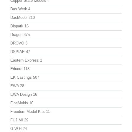
Copper State Models
4
Das Werk
4
DasModel
210
Diopark
16
Dragon
375
DROVO
3
DSPIAE
47
Eastern Express
2
Eduard
118
EK Castings
507
EWA
28
EWA Design
16
FineMolds
10
Freedom Model Kits
11
FUJIMI
29
G.W.H
24