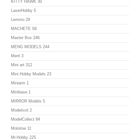
KITTY HAWK
30
LaserHobby
5
Lemmo
29
MACHETE
58
Master Box
246
MENG MODELS
244
Merit
3
Mini art
312
Mini Hobby Models
23
Miniarm
1
Minibase
1
MIRROR Models
5
Modelsvit
2
ModelСollect
84
Molotow
11
Mr.Hobby
225