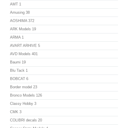
AMT
1
Amusing
38
AOSHIMA
372
ARK Models
19
ARMA
1
AVART ARHIVE
5
AVD Models
401
Baumi
19
Blu Tack
1
BOBCAT
6
Border model
23
Bronco Models
126
Classy Hobby
3
CMK
3
COLIBRI decals
20