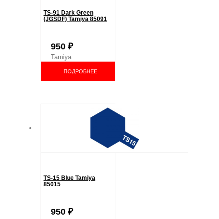
TS-91 Dark Green
(JGSDF) Tamiya 85091
950
₽
Tamiya
ПОДРОБНЕЕ
TS-15 Blue Tamiya
85015
950
₽