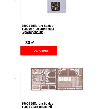
35001 Different Scales
1:35 Фельджандармы
(хромирование)
80
₽
ПОДРОБНЕЕ
35005 Different Scales
1:35 T-34/85 внешний