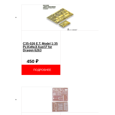
C35-026 E.T. Model 1:35
Pz.Kpfw.II Ausf.F for
Dragon 6263
450
₽
ПОДРОБНЕЕ