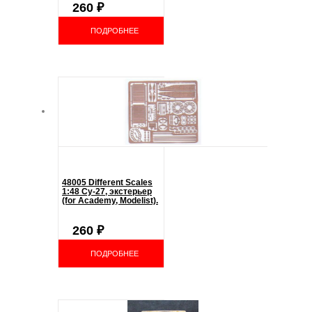
260
₽
ПОДРОБНЕЕ
48005 Different Scales
1:48 Су-27, экстерьер
(for Academy, Modelist).
260
₽
ПОДРОБНЕЕ