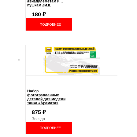
авиапулемётам и
пушкам 2м.в.
180
₽
ПОДРОБНЕЕ
Набор
фототравленных
деталей для модели
танка «Арамата»
Звезда 3670 1:35
875
₽
Звезда
ПОДРОБНЕЕ