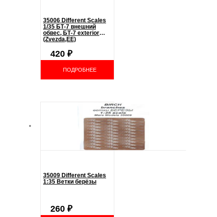
35006 Different Scales
1/35 БТ-7 внешний
обвес, БТ-7 exterior
(Zvezda,EE)
420
₽
ПОДРОБНЕЕ
35009 Different Scales
1:35 Ветки берёзы
260
₽