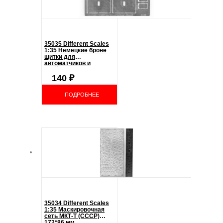
35035 Different Scales
1:35 Немецкие броне
щитки для
автоматчиков и
снайперов
140
₽
ПОДРОБНЕЕ
35034 Different Scales
1:35 Маскировочная
сеть МКТ-Т (СССР)
172*86 мм