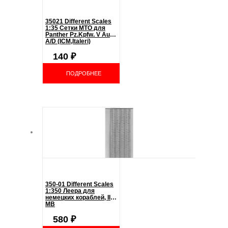
35021 Different Scales
1:35 Сетки МТО для
Panther Pz.Kpfw. V Ausf.
A/D (ICM,Italeri)
140
₽
ПОДРОБНЕЕ
350-01 Different Scales
1:350 Леера для
немецких кораблей, II
МВ
580
₽