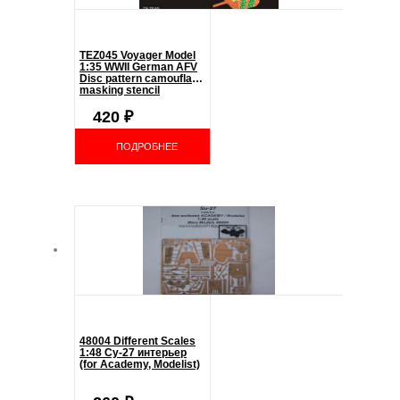
TEZ045 Voyager Model
1:35 WWII German AFV
Disc pattern camouflage
masking stencil
420
₽
ПОДРОБНЕЕ
48004 Different Scales
1:48 Су-27 интерьер
(for Academy, Modelist)