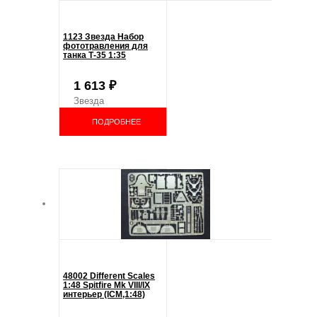
1123 Звезда Набор
фототравления для
танка Т-35 1:35
1 613
₽
Звезда
ПОДРОБНЕЕ
48002 Different Scales
1:48 Spitfire Mk VIII/IX
интерьер (ICM,1:48)