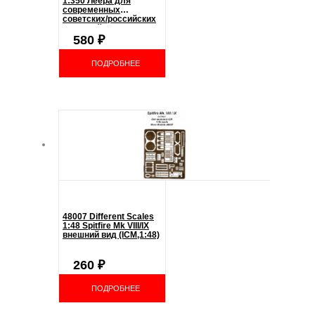
1:350 Леера для
современных
советских/российских
кораблей
580
₽
ПОДРОБНЕЕ
48007 Different Scales
1:48 Spitfire Mk VIII/IX
внешний вид (ICM,1:48)
260
₽
ПОДРОБНЕЕ