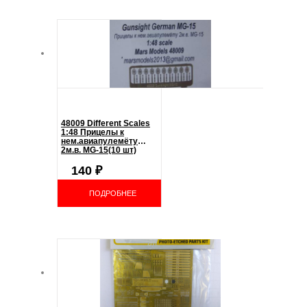
48009 Different Scales
1:48 Прицелы к
нем.авиапулемёту
2м.в. MG-15(10 шт)
140
₽
ПОДРОБНЕЕ