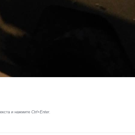
текста и нажмите
Ctrl+Enter
.