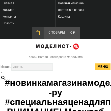
Главная
Новинки магазина
Каталог
Доставка и оплата
Контакты
Корзина
Новости
0 ТОВАРЫ
0
₽
Хобби магазин стендового моделизма
Искать
МЕНЮ
×
#новинкамагазинамоде
-ру
#специальнаяценадляп